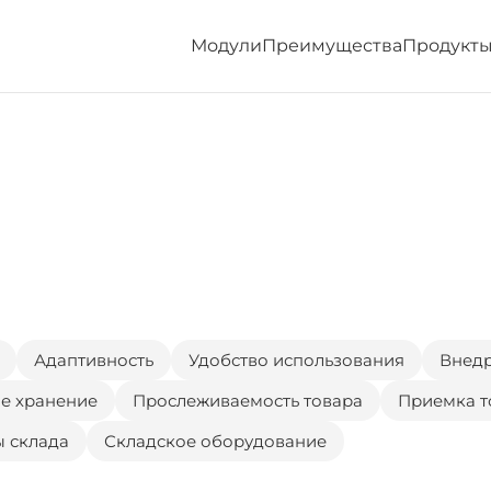
Модули
Преимущества
Продукт
Адаптивность
Удобство использования
Внед
е хранение
Прослеживаемость товара
Приемка т
ы склада
Складское оборудование