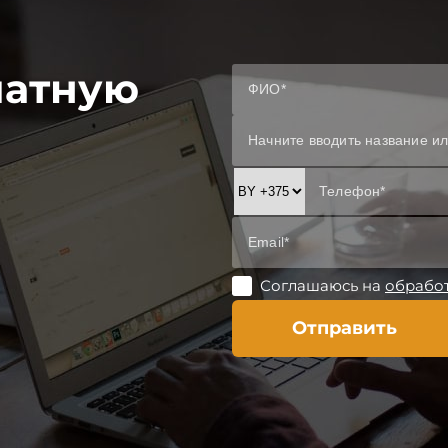
латную
Соглашаюсь на
обрабо
Отправить