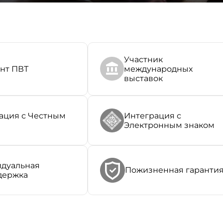
Участник
нт ПВТ
международных
выставок
ация с Честным
Интеграция с
Электронным знаком
дуальная
Пожизненная гаранти
держка