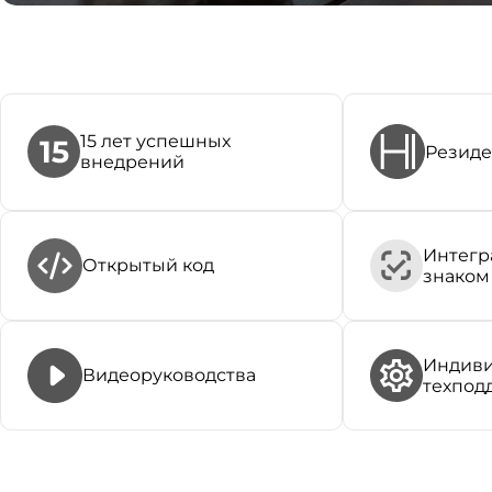
15 лет успешных
Резиде
внедрений
Интегр
Открытый код
знаком
Индиви
Видеоруководства
техпод