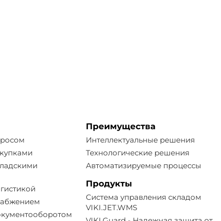
Преимущества
просом
Интеллектуальные решения
акупками
Технологические решения
кладскими
Автоматизируемые процессы
Продукты
огистикой
Система управления складом
набжением
VIKI.JET.WMS
окументооборотом
VIKI.Guard - Надежная защита от