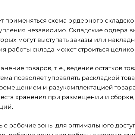
т применяться схема ордерного складског
тупления независимо. Складские ордера 
орых могут выступать заказы или накладны
я работы склада может строиться целико
ение товаров, т. е., ведение остатков тов
стема позволяет управлять раскладкой тов
перемещением и разукомплектацией товар
ста хранения при размещении и сборке, 
ций.
ые рабочие зоны для оптимального доступ
р, рабочие зоны для работы автопогрузчи