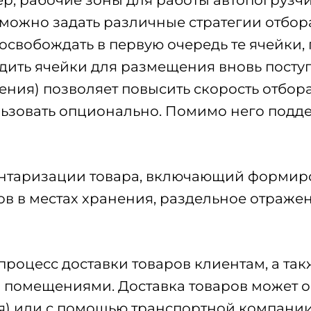
 можно задать различные стратегии отбо
 освобождать в первую очередь те ячейки,
бодить ячейки для размещения вновь пос
ния) позволяет повысить скорость отбора 
ьзовать опционально. Помимо него подде
нтаризации товара, включающий формиро
ов в местах хранения, раздельное отраже
роцесс доставки товаров клиентам, а так
помещениями. Доставка товаров может о
) или с помощью транспортной компании 