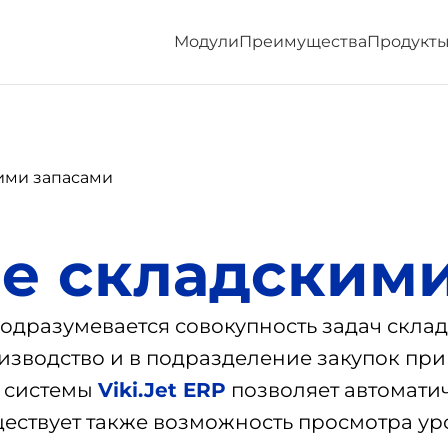
Модули
Преимущества
Продукт
ими запасами
е складскими
дразумевается совокупность задач склад
изводство и в подразделение закупок при
л системы
Viki.Jet ERP
позволяет автоматич
ществует также возможность просмотра у