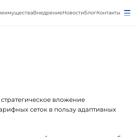
реимущества
Внедрение
Новости
Блог
Контакты
а стратегическое вложение
тарифных сеток в пользу адаптивных