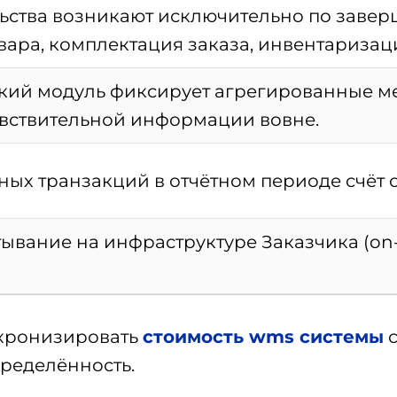
ьства возникают исключительно по заве
ара, комплектация заказа, инвентаризация
кий модуль фиксирует агрегированные ме
увствительной информации вовне.
ных транзакций в отчётном периоде счёт 
вание на инфраструктуре Заказчика (on-
нхронизировать
стоимость wms системы
с
ределённость.