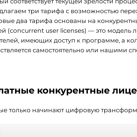
й соответствует текущей зрелости процесс
длагаем три тарифа с возможностью перех
рвые два тарифа основаны на конкурентн
й (concurrent user licenses) — это модел
телей, имеющих доступ к программе, а ко
ествляется самостоятельно или нашими с
платные конкурентные лиц
рые только начинают цифровую трансфор
я