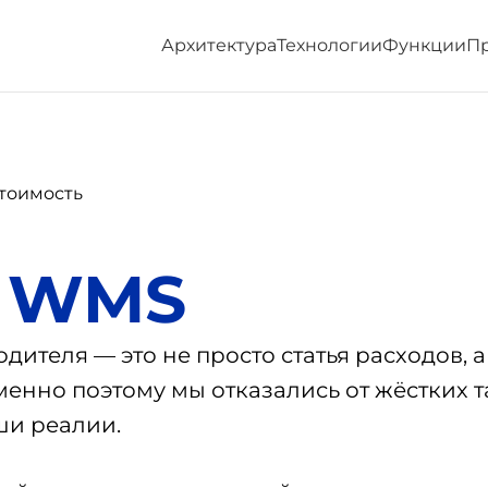
Архитектура
Технологии
Функции
П
тоимость
ь WMS
дителя — это не просто статья расходов, 
менно поэтому мы отказались от жёстких 
ши реалии.