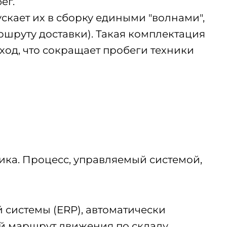
ег.
ускает их в сборку едиными "волнами",
шруту доставки). Такая комплектация
оход, что сокращает пробеги техники
щика. Процесс, управляемый системой,
 системы (ERP), автоматически
й маршрут движения по складу.