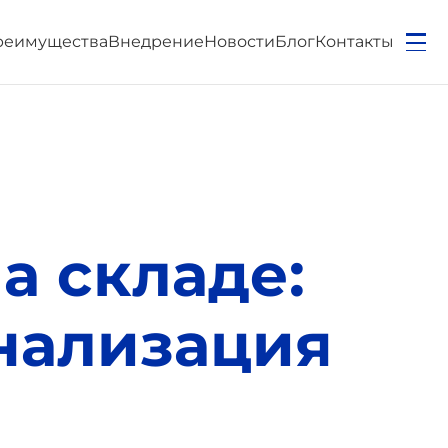
реимущества
Внедрение
Новости
Блог
Контакты
а складе:
нализация