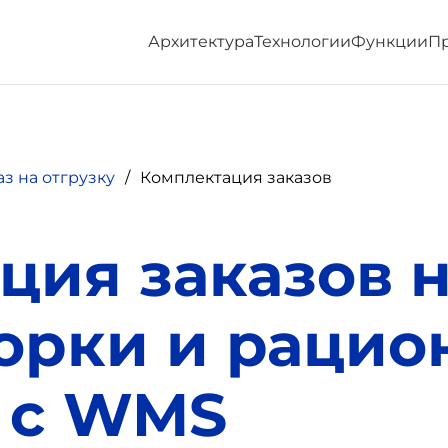
Архитектура
Технологии
Функции
П
аз на отгрузку
Комплектация заказов
ция заказов н
орки и рацио
 с WMS