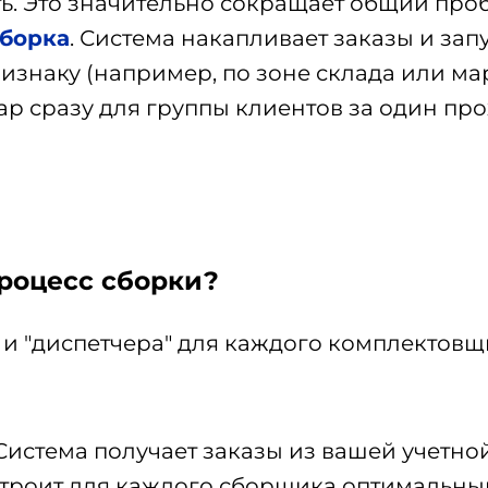
сть. Это значительно сокращает общий проб
сборка
. Система накапливает заказы и зап
наку (например, по зоне склада или мар
вар сразу для группы клиентов за один пр
роцесс сборки?
" и "диспетчера" для каждого комплектов
Система получает заказы из вашей учетной
 строит для каждого сборщика оптимальны