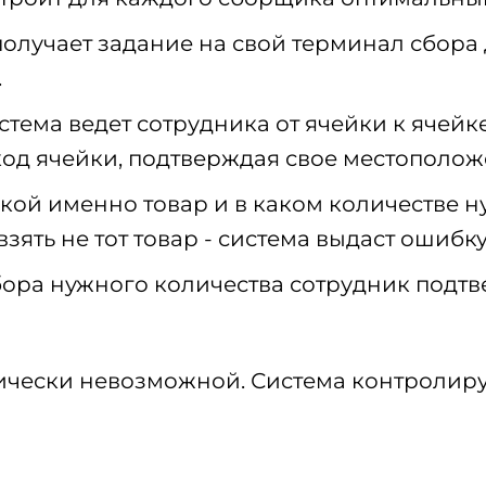
лучает задание на свой терминал сбора д
.
тема ведет сотрудника от ячейки к ячейк
код ячейки, подтверждая свое местополож
кой именно товар и в каком количестве н
взять не тот товар - система выдаст ошибк
ора нужного количества сотрудник подтв
ически невозможной. Система контролиру