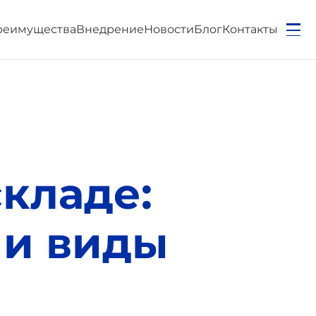
реимущества
Внедрение
Новости
Блог
Контакты
кладе:
 и виды