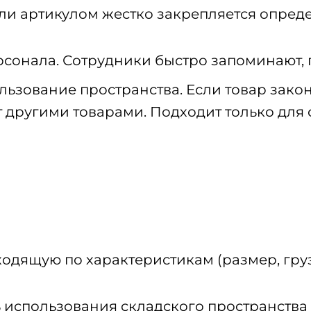
ли артикулом жестко закрепляется опреде
рсонала. Сотрудники быстро запоминают, г
ьзование пространства. Если товар закон
ит другими товарами. Подходит только дл
одящую по характеристикам (размер, гру
спользования складского пространства (