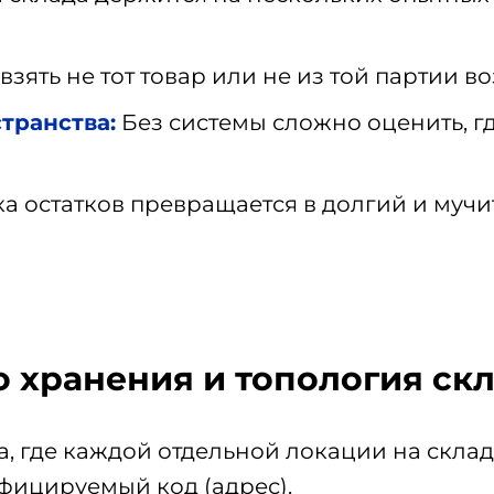
зять не тот товар или не из той партии во
транства:
Без системы сложно оценить, гд
а остатков превращается в долгий и муч
 хранения и топология ск
а, где каждой отдельной локации на склад
фицируемый код (адрес).