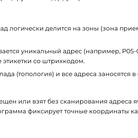
ад логически делится на зоны (зона прием
ется уникальный адрес (например, Р05-С03
е этикетки со штрихкодом.
лада (топология) и все адреса заносятся в
ещен или взят без сканирования адреса я
ограмма фиксирует точные координаты к